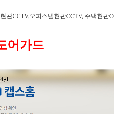
현관CCTV,오피스텔현관CCTV, 주택현관C
 도어가드