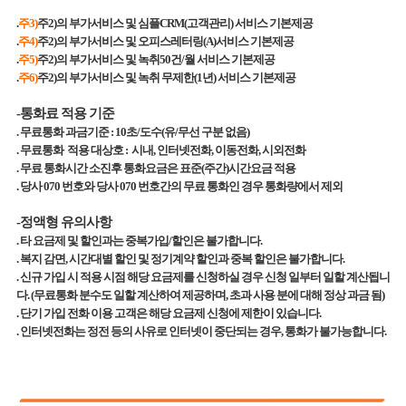
.
주3)
주2)의 부가서비스 및 심플CRM(고객관리) 서비스 기본제공
.
주4)
주2)의 부가서비스 및 오피스레터링(A)서비스 기본제공
.
주5)
주2)의 부가서비스 및 녹취50건/월 서비스 기본제공
.
주6)
주2)의 부가서비스 및 녹취 무제한(1년) 서비스 기본제공
-통화료 적용 기준
.
무료통화 과금기준 : 10초/도수(유/무선 구분 없음)
.
무료통화 적용 대상호 : 시내, 인터넷전화, 이동전화, 시외전화
.
무료 통화시간 소진후 통화요금은 표준(주간)시간요금 적용
.
당사 070 번호와 당사 070 번호간의 무료 통화인 경우 통화량에서 제외
-정액형 유의사항
.
타 요금제 및 할인과는 중복가입/할인은 불가합니다.
.
복지 감면, 시간대별 할인 및 정기계약 할인과 중복 할인은 불가합니다.
.
신규 가입 시 적용 시점 해당 요금제를 신청하실 경우 신청 일부터 일할 계산됩니
다. (무료통화 분수도 일할 계산하여 제공하며, 초과 사용 분에 대해 정상 과금 됨)
.
단기 가입 전화 이용 고객은 해당 요금제 신청에 제한이 있습니다.
.
인터넷전화는 정전 등의 사유로 인터넷이 중단되는 경우, 통화가 불가능합니다.