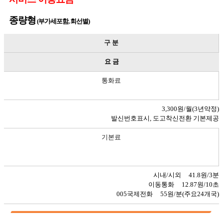
종량형
(부가세포함, 회선별)
구 분
요 금
통화료
3,300원/월(3년약정)
발신번호표시, 도고착신전환 기본제공
기본료
시내/시외 41.8원/3분
이동통화 12.87원/10초
005국제전화 55원/분(주요24개국)