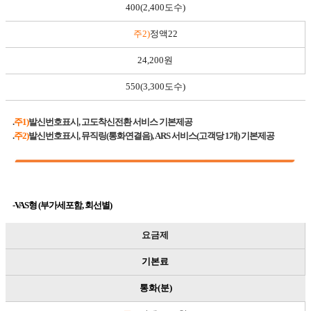
400(2,400도수)
주2)
정액22
24,200원
550(3,300도수)
.
주1)
발신번호표시, 고도착신전환 서비스 기본제공
.
주2)
발신번호표시, 뮤직링(통화연결음), ARS 서비스(고객당 1개) 기본제공
-VAS형 (부가세포함, 회선별)
요금제
기본료
통화(분)