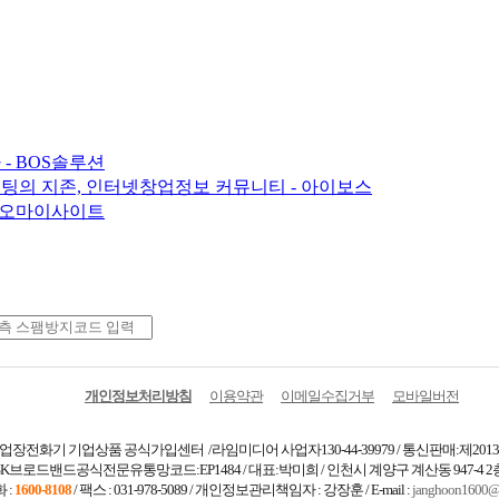
- BOS솔루션
팅의 지존, 인터넷창업정보 커뮤니티 - 아이보스
- 오마이사이트
개인정보처리방침
이용약관
이메일수집거부
모바일버전
장전화기 기업상품 공식가입센터 /라임미디어 사업자130-44-39979 / 통신판매:제2013
SK브로드밴드공식전문유통망코드:EP1484 / 대표:박미희 / 인천시 계양구 계산동 947-4 2
 :
1600-8108
/ 팩스 : 031-978-5089 / 개인정보관리책임자 : 강장훈 / E-mail :
janghoon1600@