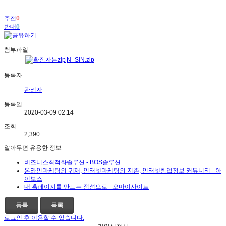
추천
0
반대
0
첨부파일
N_SIN.zip
등록자
관리자
등록일
2020-03-09 02:14
조회
2,390
알아두면 유용한 정보
비즈니스최적화솔루션 - BOS솔루션
온라인마케팅의 귀재, 인터넷마케팅의 지존, 인터넷창업정보 커뮤니티 - 아
이보스
내 홈페이지를 만드는 정성으로 - 오마이사이트
등록
목록
로그인 후 이용할 수 있습니다.
로그인