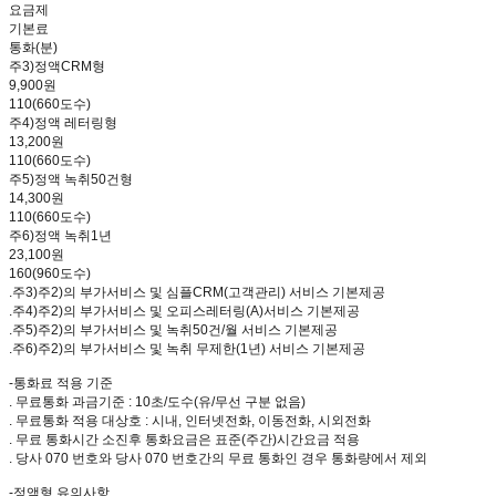
요금제
기본료
통화(분)
주3)정액CRM형
9,900원
110(660도수)
주4)정액 레터링형
13,200원
110(660도수)
주5)정액 녹취50건형
14,300원
110(660도수)
주6)정액 녹취1년
23,100원
160(960도수)
.주3)주2)의 부가서비스 및 심플CRM(고객관리) 서비스 기본제공
.주4)주2)의 부가서비스 및 오피스레터링(A)서비스 기본제공
.주5)주2)의 부가서비스 및 녹취50건/월 서비스 기본제공
.주6)주2)의 부가서비스 및 녹취 무제한(1년) 서비스 기본제공
-통화료 적용 기준
. 무료통화 과금기준 : 10초/도수(유/무선 구분 없음)
. 무료통화 적용 대상호 : 시내, 인터넷전화, 이동전화, 시외전화
. 무료 통화시간 소진후 통화요금은 표준(주간)시간요금 적용
. 당사 070 번호와 당사 070 번호간의 무료 통화인 경우 통화량에서 제외
-정액형 유의사항