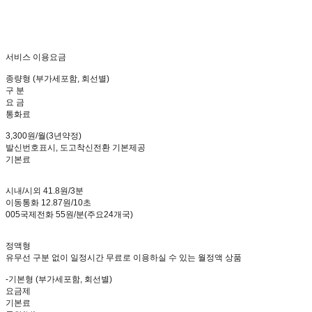
서비스 이용요금
종량형 (부가세포함, 회선별)
구 분
요 금
통화료
3,300원/월(3년약정)
발신번호표시, 도고착신전환 기본제공
기본료
시내/시외 41.8원/3분
이동통화 12.87원/10초
005국제전화 55원/분(주요24개국)
정액형
유무선 구분 없이 일정시간 무료로 이용하실 수 있는 월정액 상품
-기본형 (부가세포함, 회선별)
요금제
기본료